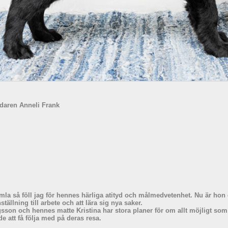
daren Anneli Frank
la så föll jag för hennes härliga atityd och målmedvetenhet. Nu är hon 
tällning till arbete och att lära sig nya saker.
son och hennes matte Kristina har stora planer för om allt möjligt so
e att få följa med på deras resa.