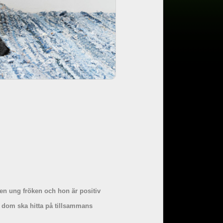
en ung fröken och hon är positiv
m dom ska hitta på tillsammans