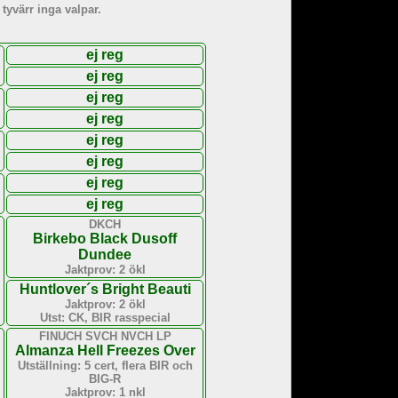
tyvärr inga valpar.
ej reg
ej reg
ej reg
ej reg
ej reg
ej reg
ej reg
ej reg
DKCH
Birkebo Black Dusoff
Dundee
Jaktprov: 2 ökl
Huntlover´s Bright Beauti
Jaktprov: 2 ökl
Utst: CK, BIR rasspecial
FINUCH SVCH NVCH LP
Almanza Hell Freezes Over
Utställning: 5 cert, flera BIR och
BIG-R
Jaktprov: 1 nkl