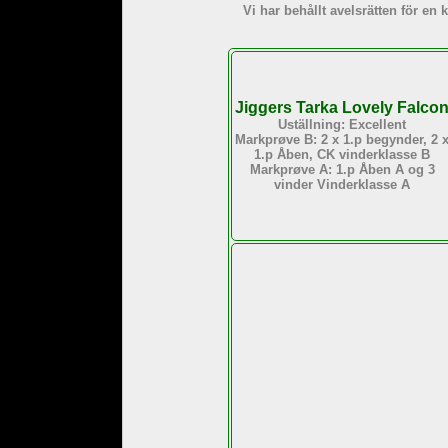
Vi har behållt avelsrätten för en
Jiggers Tarka Lovely Falco
Uställning: Excellent
Markprøve B: 2 x 1.p begynder, 2 
1.p Åben, CK vinderklasse B
Markprøve A: 1.p Åben A og 3
vinder Vinderklasse A