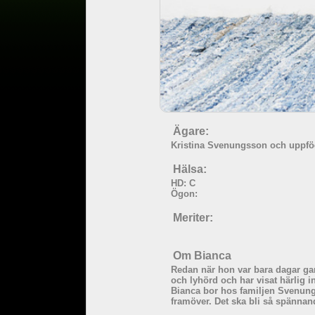
Ägare:
Kristina Svenungsson och uppfö
Hälsa:
HD: C
Ögon:
Meriter:
Om Bianca
Redan när hon var bara dagar gam
och lyhörd och har visat härlig ins
Bianca bor hos familjen Svenungs
framöver. Det ska bli så spännand