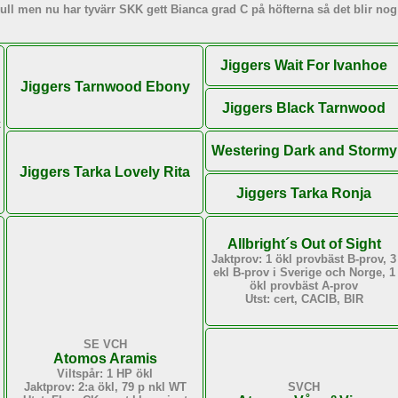
 kull men nu har tyvärr SKK gett Bianca grad C på höfterna så det blir nog 
Jiggers Wait For Ivanhoe
Jiggers Tarnwood Ebony
n
Jiggers Black Tarnwood
x
Westering Dark and Stormy
Jiggers Tarka Lovely Rita
Jiggers Tarka Ronja
Allbright´s Out of Sight
Jaktprov: 1 ökl provbäst B-prov, 3
ekl B-prov i Sverige och Norge, 1
ökl provbäst A-prov
Utst: cert, CACIB, BIR
SE VCH
Atomos Aramis
Viltspår: 1 HP ökl
Jaktprov: 2:a ökl, 79 p nkl WT
SVCH